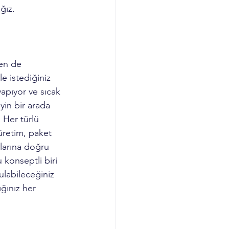
ğız. 
en de 
 istediğiniz 
apıyor ve sıcak 
yin bir arada 
 Her türlü 
üretim, paket 
larına doğru 
 konseptli biri 
ulabileceğiniz 
ğınız her 