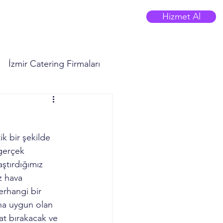
Hizmet Al
 Blog
SRS Cloud Kitchen
İzmir Catering Firmaları
k bir şekilde 
gerçek 
ştırdığımız 
z hava 
rhangi bir 
ına uygun olan 
tat bırakacak ve 