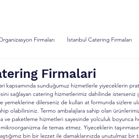
izasyon Hizmetleri
Dijital Hizmetler
İletişim
SRS
Organizasyon Firmaları
İstanbul Catering Firmaları
tering Firmalari
ri
 kapsamında sunduğumuz hizmetlerle yiyeceklerin prati
ini sağlayan catering hizmetlerimiz dahilinde isterseniz 
 yemeklerine dilerseniz de kullan at formunda sizlere ula
ahip olabilirsiniz. Termo ambalajlara sahip olan ürünlerimi
 ve paketleme hizmetleri sayesinde yolculuk boyunca he
ir mikroorganizma ile temas etmez. Yiyeceklerin taşınmas
laştığımız bin bir lezzet ile damaklarınızda unutulmaz bir 