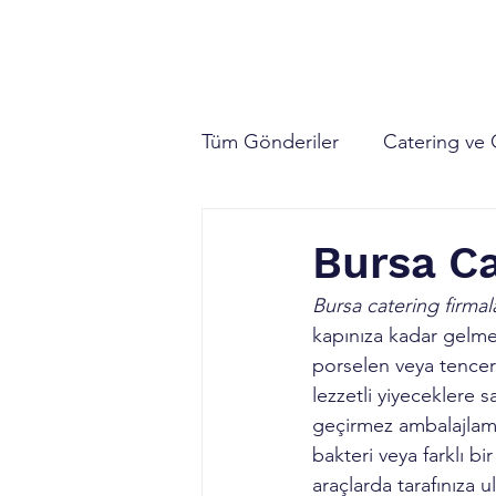
Ana Sayfa
Catering Hizmeti
Organ
Tüm Gönderiler
Catering ve 
Ankara Catering Firmaları
Bursa Ca
Bursa catering firmala
kapınıza kadar gelmes
porselen veya tencere
lezzetli yiyeceklere s
geçirmez ambalajlama
bakteri veya farklı b
araçlarda tarafınıza u