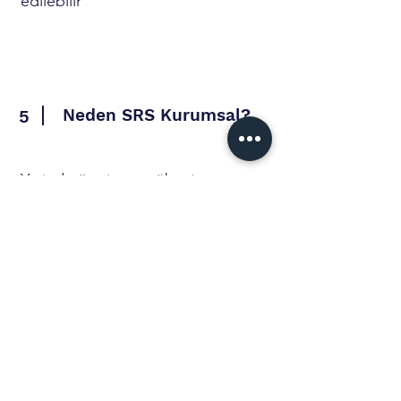
edilebilir
Neden SRS Kurumsal?
5
Yerinde üretim tecrübesi
Profesyonel mutfak yönetimi
Gıda güvenliği ve hijyen
standartlarına tam uyum
Esnek ve sürdürülebilir hizmet
anlayışı
Kurumsal işletmelere özel
çözümler