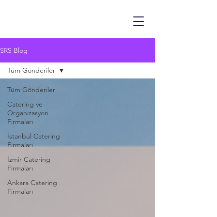
SRS Blog
Tüm Gönderiler
Tüm Gönderiler
Catering ve
Organizasyon
Firmaları
İstanbul Catering
Firmaları
İzmir Catering
Firmaları
Ankara Catering
Firmaları