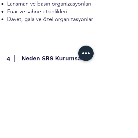
Lansman ve basın organizasyonları
Fuar ve sahne etkinlikleri
Davet, gala ve özel organizasyonlar
Neden SRS Kurumsal?
4
Etkinliğe özel ışık planlaması
Profesyonel teknik ekip
Ses ve görüntü sistemleriyle tam
uyum
Kurulumdan etkinlik sonuna kadar
kesintisiz destek