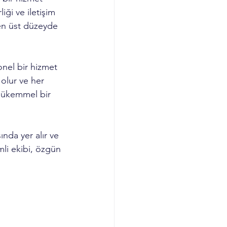
iği ve iletişim 
i en üst düzeyde 
nel bir hizmet 
olur ve her 
 mükemmel bir 
nda yer alır ve 
mli ekibi, özgün 