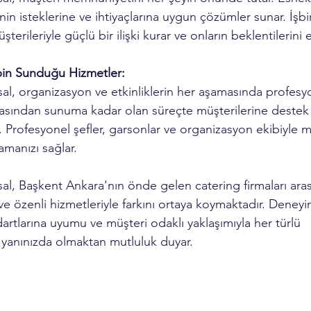
inin isteklerine ve ihtiyaçlarına uygun çözümler sunar. İşbirl
şterileriyle güçlü bir ilişki kurar ve onların beklentilerin
bin Sunduğu Hizmetler:
l, organizasyon ve etkinliklerin her aşamasında profesyo
sından sunuma kadar olan süreçte müşterilerine destek 
. Profesyonel şefler, garsonlar ve organizasyon ekibiyle
amanızı sağlar.
, Başkent Ankara'nın önde gelen catering firmaları arası
 ve özenli hizmetleriyle farkını ortaya koymaktadır. Deneyi
dartlarına uyumu ve müşteri odaklı yaklaşımıyla her türlü 
yanınızda olmaktan mutluluk duyar.