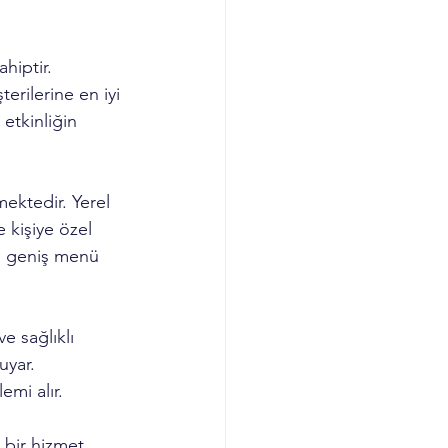
hiptir. 
erilerine en iyi 
etkinliğin 
ektedir. Yerel 
 kişiye özel 
n geniş menü 
e sağlıklı 
uyar. 
emi alır.
bir hizmet 