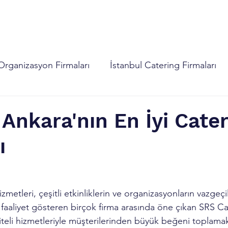
izasyon Hizmetleri
Dijital Hizmetler
İletişim
SRS
Organizasyon Firmaları
İstanbul Catering Firmaları
Ankara'nın En İyi Cater
ı
zmetleri, çeşitli etkinliklerin ve organizasyonların vazgeçi
 faaliyet gösteren birçok firma arasında öne çıkan SRS Ca
teli hizmetleriyle müşterilerinden büyük beğeni toplamakt