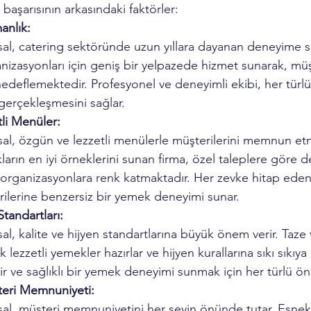
başarısının arkasındaki faktörler:
anlık:
l, catering sektöründe uzun yıllara dayanan deneyime sa
anizasyonları için geniş bir yelpazede hizmet sunarak, müşt
deflemektedir. Profesyonel ve deneyimli ekibi, her türlü 
gerçekleşmesini sağlar.
li Menüler:
l, özgün ve lezzetli menülerle müşterilerini memnun etm
ların en iyi örneklerini sunan firma, özel taleplere göre de
 organizasyonlara renk katmaktadır. Her zevke hitap ede
rilerine benzersiz bir yemek deneyimi sunar.
Standartları:
, kalite ve hijyen standartlarına büyük önem verir. Taze v
lezzetli yemekler hazırlar ve hijyen kurallarına sıkı sıkıya 
ir ve sağlıklı bir yemek deneyimi sunmak için her türlü önl
teri Memnuniyeti:
l, müşteri memnuniyetini her şeyin önünde tutar. Esnek 