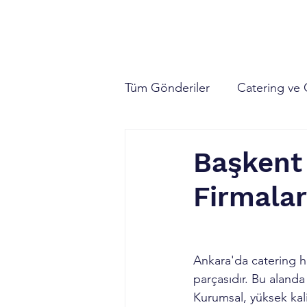
Ana Sayfa
Catering Hizmeti
Organ
Tüm Gönderiler
Catering ve 
Ankara Catering Firmaları
Başkent 
Firmalar
Ankara'da catering hi
parçasıdır. Bu alanda
Kurumsal, yüksek kali