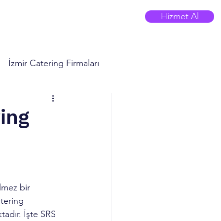
Hizmet Al
 Blog
SRS Cloud Kitchen
İzmir Catering Firmaları
ing
lmez bir 
tering 
adır. İşte SRS 