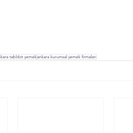
nkara tabldot yemek
ankara kurumsal yemek firmaları